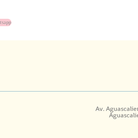
tsapp
Av. Aguascalie
Aguascali