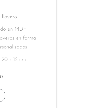
 llavero
rado en MDF
laveros en forma
sonalizados
 20 x 12 cm
00