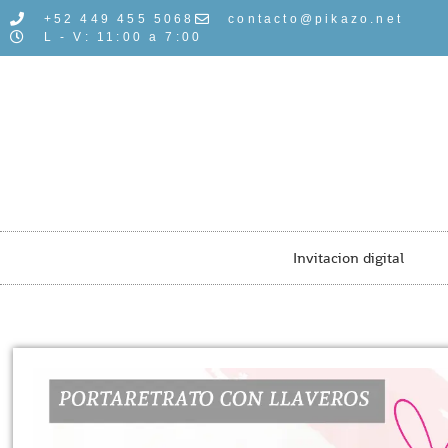
+52 449 455 5068
contacto@pikazo.net
L - V: 11:00 a 7:00
Invitacion digital