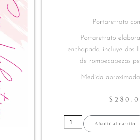
Portaretrato con
Portaretrato elabo
enchapado, incluye dos l
de rompecabezas per
Medida aproximada
$
280.
Añadir al carrito