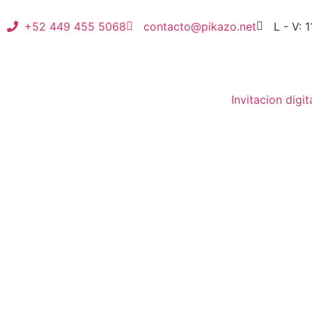
+52 449 455 5068
contacto@pikazo.net
L - V: 
Invitacion digit