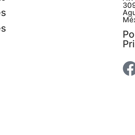
309
es
Agu
Méx
es
Po
Pr