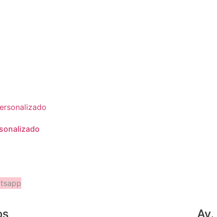
sonalizado
atsapp
os
Av.