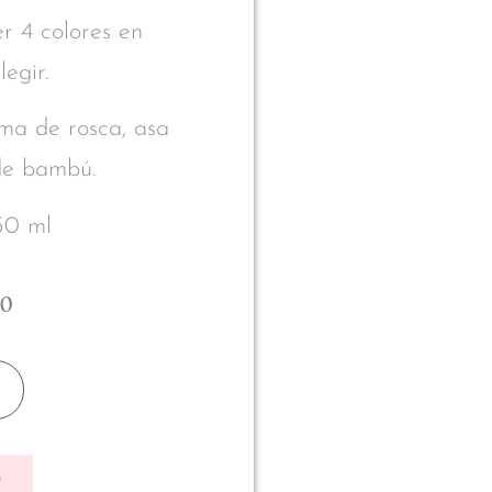
r 4 colores en
egir.
ma de rosca, asa
 de bambú.
50 ml
00
p