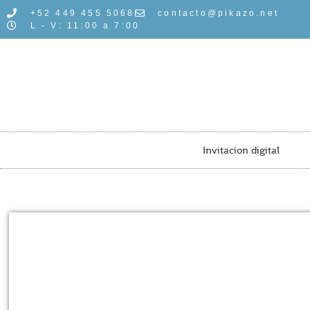
+52 449 455 5068
contacto@pikazo.net
L - V: 11:00 a 7:00
Invitacion digital