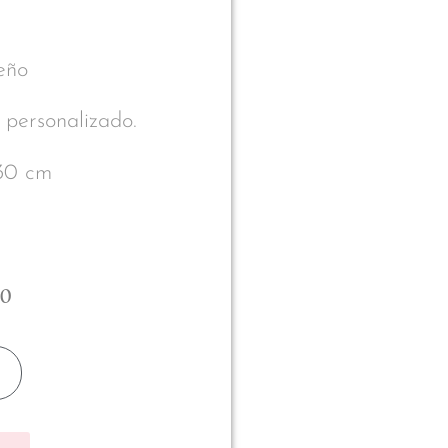
eño
 personalizado.
30 cm
00