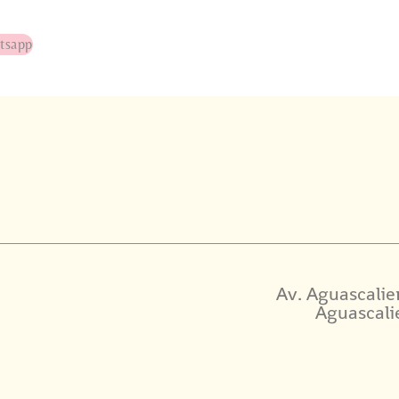
tsapp
Av. Aguascalie
Aguascali