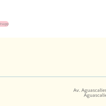
tsapp
Av. Aguascalie
Aguascali