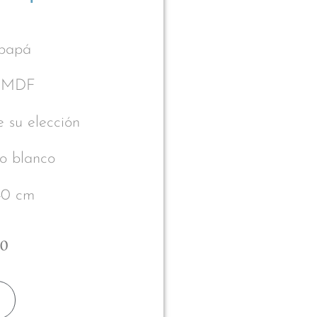
 papá
n MDF
e su elección
o blanco
40 cm
00