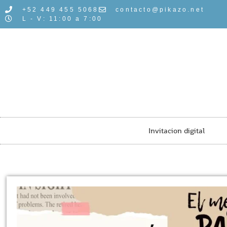
+52 449 455 5068
contacto@pikazo.net
L - V: 11:00 a 7:00
Invitacion digital