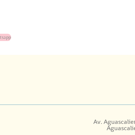
tsapp
Av. Aguascalie
Aguascali