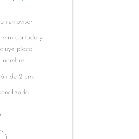
o retrovisor
 mm cortado y
ncluye placa
n nombre.
stón de 2 cm.
rsonalizada
0