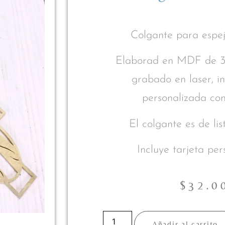
Colgante para espej
Elaborad en MDF de 3
grabado en laser, i
personalizada co
El colgante es de li
Incluye tarjeta pe
$
32.0
Añadir al carrito