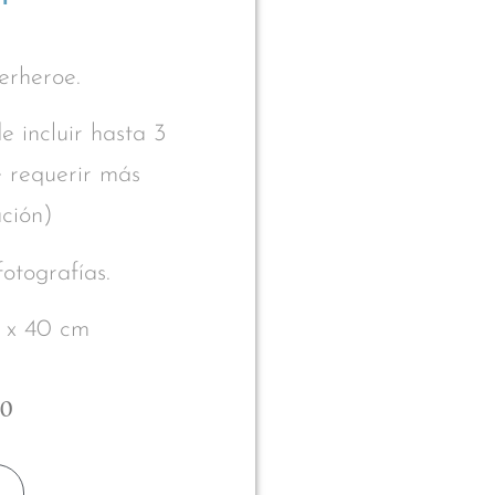
erheroe.
 incluir hasta 3
e requerir más
ación)
otografías.
 x 40 cm
00