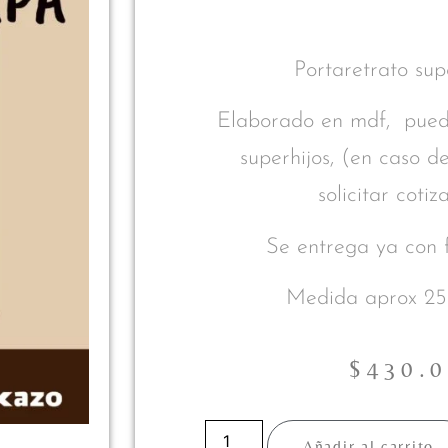
Portaretrato sup
Elaborado en mdf, puede
superhijos, (en caso d
solicitar cotiz
Se entrega ya con f
Medida aprox 25
$
430.
Añadir al carrito