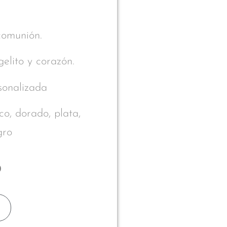
comunión.
gelito y corazón.
rsonalizada
co, dorado, plata,
gro
0