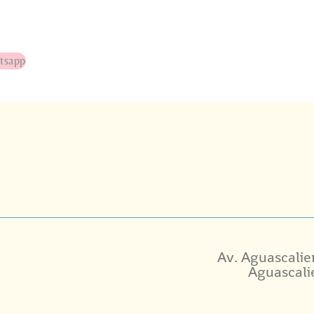
tsapp
Av. Aguascalie
Aguascali