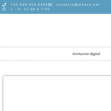
+52 449 455 5068
contacto@pikazo.net
L - V: 11:00 a 7:00
Invitacion digital