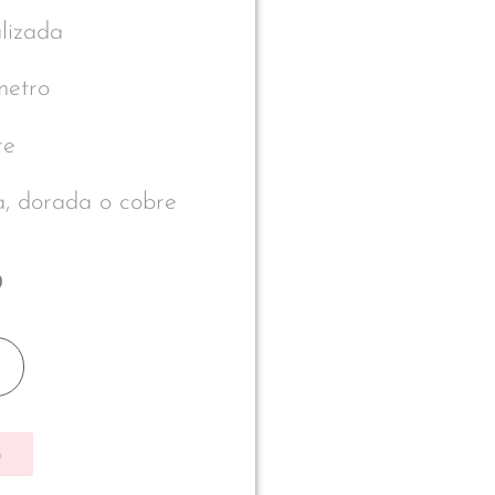
lizada
metro
re
a, dorada o cobre
0
p