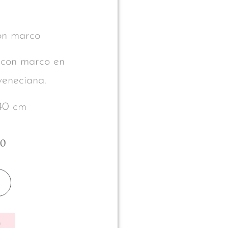
on marco
 con marco en
veneciana.
40 cm
00
p