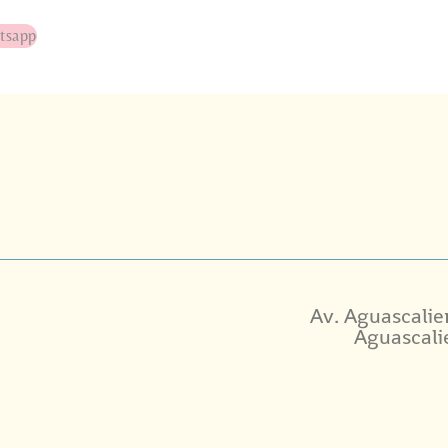
tsapp
Av. Aguascalie
Aguascali