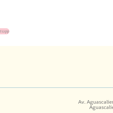
tsapp
Av. Aguascalie
Aguascali