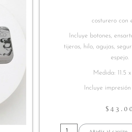
costurero con 
Incluye botones, ensar
tijeras, hilo, agujas, seg
espejo.
Medida: 11.5 
Incluye impresión 
$
43.0
Añadir al carrito