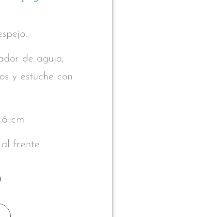
espejo.
tador de aguja,
uros y estuche con
x 6 cm
al frente
0